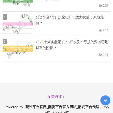
259
4
配资平台严打 炒股杠杆：放大收益，风险几
何？
232
5
2025十大实盘配资 杠杆炒股：亏损的深渊还是
财富的阶梯？
224
友情链接：
配资平台官网_配资平台官方网站_配资平台代理
RSS
Powered by
地图
HTML地图