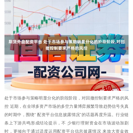
处于市场参与策略明显分化的阶段阶段，对回撤控制要求严格的风
控 近期，在全球多资产市场的多空力量博弈频繁导致趋势信号失真
的时期中，围绕“ 配资平台信息披露情况”的话题再度升温。行业链
条上下游共鸣形成结论提示，不 少银行理财资金在市场波动加剧
时，更倾向于通过适度运用配资平台信息披露情况 来放大资金效