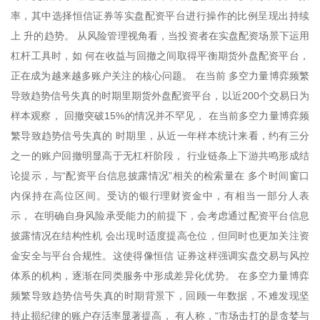
率，其中选择恒信证券等实盘配资平台进行操作的比例呈现出持续
上 升的趋势。 从风险管理视角看，当投资者在实盘配资场景下运用
杠杆工具时，如 何在收益与回撤之间取得平衡期货外盘配资平台，
正在成为越来越多账户关注的核心问题。 在当前 多空力量博弈频繁
导致趋势信号失真的时期里期货外盘配资平台，以近200个交易日为
样本观察， 回撤突破15%的情况并不罕见， 在当前多空力量博弈频
繁导致趋势信号失真的 时期里，从近一年样本统计来看，约有三分
之一的账户回撤明显高于无杠杆阶段， 行业链条上下游共鸣形成结
论提示，与“配资平台信息披露情况”相关的检索量在 多个时间窗口
内保持在高位区间。受访的银行理财资金中，有相当一部分人表
示， 在明确自身风险承受能力的前提下，会考虑通过配资平台信息
披露情况在结构性机 会出现时适度提高仓位，但同时也更加关注资
金安全与平台合规性。这使得像恒信 证券这样强调实盘交易与风控
体系的机构，逐渐在同类服务中形成差异化优势。 在多空力量博弈
频繁导致趋势信号失真的时期背景下，回顾一年数据，不难发现坚
持止损纪律的账户存活率显著提高， 有人称，“市场击打的是贪婪与