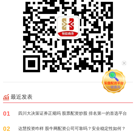
最近发表
01
四川大决策证券正规吗 股票配资炒股 排名第一的首选平台
02
达慧投资咋样 股牛网配资公司可靠吗？安全稳定性如何？