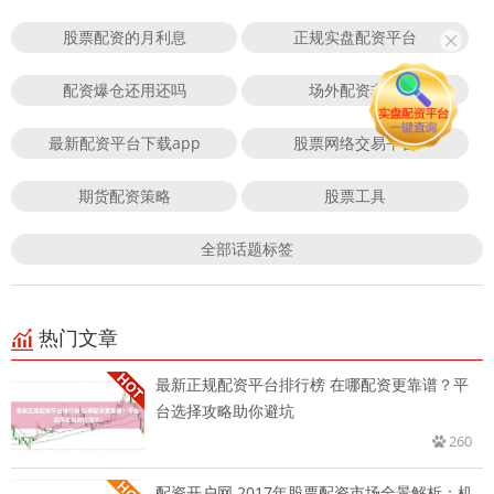
股票配资的月利息
正规实盘配资平台
配资爆仓还用还吗
场外配资非法
最新配资平台下载app
股票网络交易平台
期货配资策略
股票工具
全部话题标签
热门文章
最新正规配资平台排行榜 在哪配资更靠谱？平
台选择攻略助你避坑
260
配资开户网 2017年股票配资市场全景解析：机