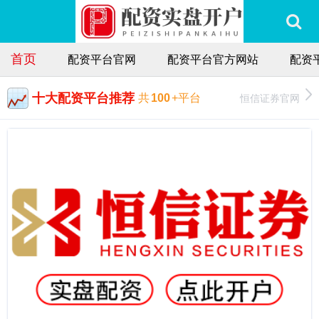
首页
配资平台官网
配资平台官方网站
配资
十大配资平台推荐
恒信证券官网
共
100
+平台