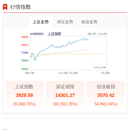
行情指数
上证走势
深证走势
创业走势
上证指数
深证成指
创业板指
3929.59
14301.27
3570.42
29.24
(0.75%)
191.15
(1.35%)
54.86
(1.56%)