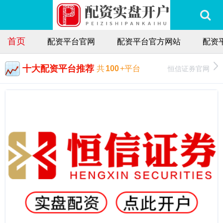
首页
配资平台官网
配资平台官方网站
配资
十大配资平台推荐
恒信证券官网
共
100
+平台