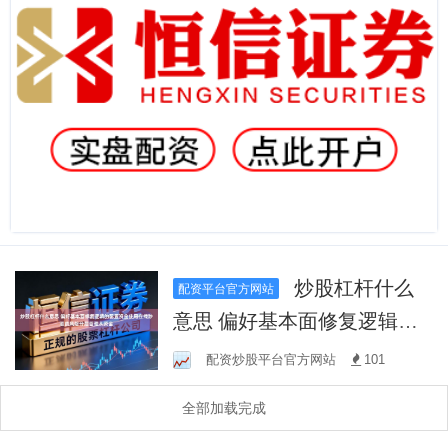
炒股杠杆什么
配资平台官方网站
意思 偏好基本面修复逻辑的
配置资金使用在线炒股的风
配资炒股平台官方网站
101
险分层管理从资金
全部加载完成