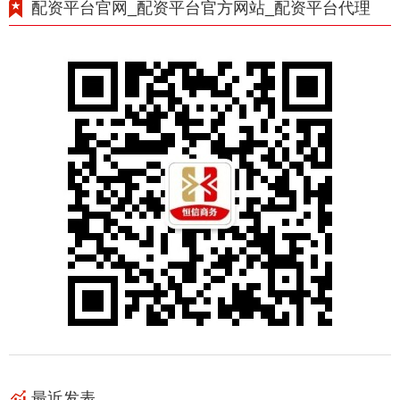
配资平台官网_配资平台官方网站_配资平台代理
最近发表