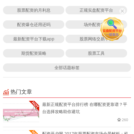
股票配资的月利息
正规实盘配资平台
配资爆仓还用还吗
场外配资非法
最新配资平台下载app
股票网络交易平台
期货配资策略
股票工具
全部话题标签
热门文章
最新正规配资平台排行榜 在哪配资更靠谱？平
台选择攻略助你避坑
260
配资开户网 2017年股票配资市场全景解析：机