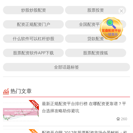
炒股炒股配资
股票投资
配资正规配资门户
全国配资平台排名
什么软件可以杠杆炒股
贷款配资
股票配资软件APP下载
股票配资搜狐
全部话题标签
热门文章
最新正规配资平台排行榜 在哪配资更靠谱？平
台选择攻略助你避坑
260
配资开户网 2017年股票配资市场全景解析：机