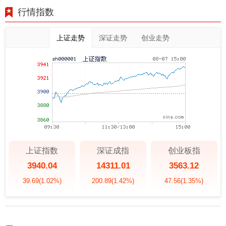
行情指数
上证走势
深证走势
创业走势
上证指数
深证成指
创业板指
3940.04
14311.01
3563.12
39.69
(1.02%)
200.89
(1.42%)
47.56
(1.35%)