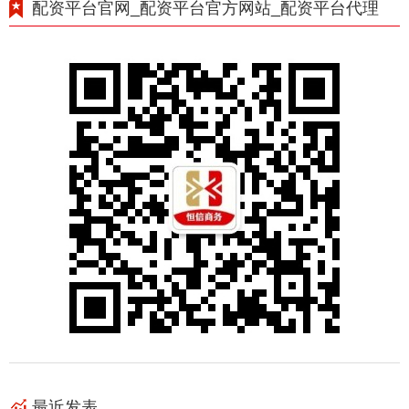
配资平台官网_配资平台官方网站_配资平台代理
最近发表