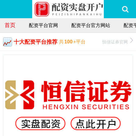
首页
配资平台官网
配资平台官方网站
配资
十大配资平台推荐
恒信证券官网
共
100
+平台