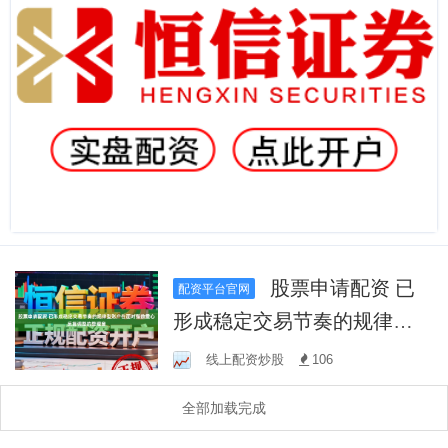
股票申请配资 已
配资平台官网
形成稳定交易节奏的规律型
账户在面对指数重心反复调
线上配资炒股
106
整的整理窗
全部加载完成