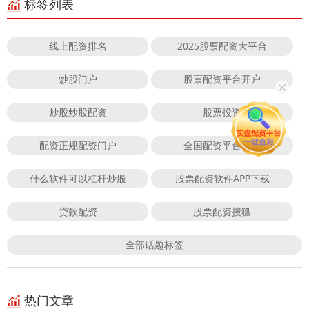
标签列表
线上配资排名
2025股票配资大平台
炒股门户
股票配资平台开户
炒股炒股配资
股票投资
配资正规配资门户
全国配资平台排名
什么软件可以杠杆炒股
股票配资软件APP下载
贷款配资
股票配资搜狐
全部话题标签
热门文章