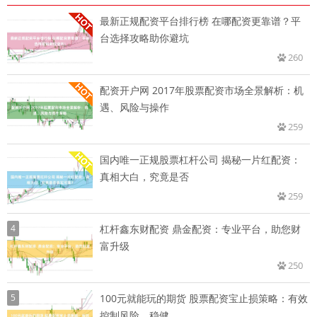
最新正规配资平台排行榜 在哪配资更靠谱？平
台选择攻略助你避坑
260
配资开户网 2017年股票配资市场全景解析：机
遇、风险与操作
259
国内唯一正规股票杠杆公司 揭秘一片红配资：
真相大白，究竟是否
259
4
杠杆鑫东财配资 鼎金配资：专业平台，助您财
富升级
250
5
100元就能玩的期货 股票配资宝止损策略：有效
控制风险，稳健