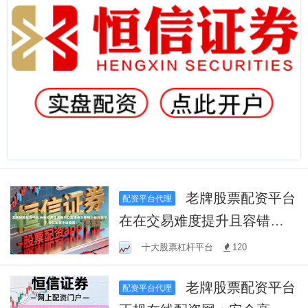
老牌股票配资平台
配资平台代理
在在交易难度提升且容错率
下降的阶段背景下下,外汇配
十大股票杠杆平台
120
资手续费的
老牌股票配资平台
配资平台代理